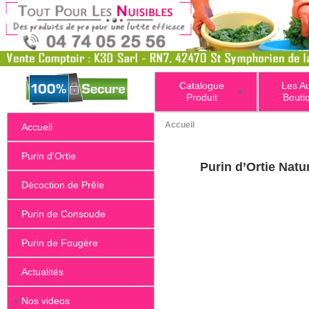
Catalogue
Les A
+
Produit
Bouti
Accueil
Accueil
Purin d'Ortie
Purin d’Ortie Natu
Décoction de Prêle
Purin de Consoude
Purin de Fougère
Actualités
+
Nos videos