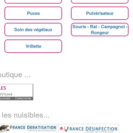
Puces
Pulvérisateur
Souris - Rat - Campagnol -
Soin des végétaux
Rongeur
Vrillette
utique ...
les nuisibles...