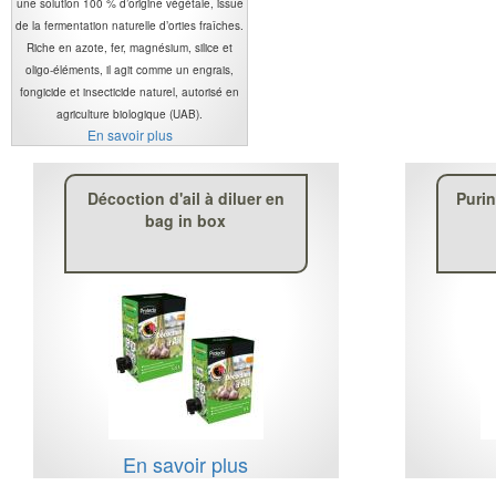
une solution 100 % d’origine végétale, issue
de la fermentation naturelle d’orties fraîches.
Riche en azote, fer, magnésium, silice et
oligo-éléments, il agit comme un engrais,
fongicide et insecticide naturel, autorisé en
agriculture biologique (UAB).
En savoir plus
Décoction d'ail à diluer en
Puri
bag in box
En savoir plus