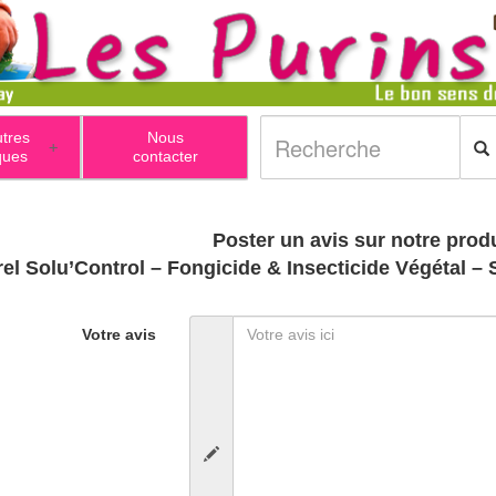
utres
Nous
+
ques
contacter
Poster un avis sur notre produ
rel Solu’Control – Fongicide & Insecticide Végétal – 
Votre avis