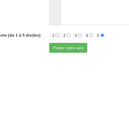
ote (de 1 à 5 étoiles)
1
2
3
4
5
Poster votre avis