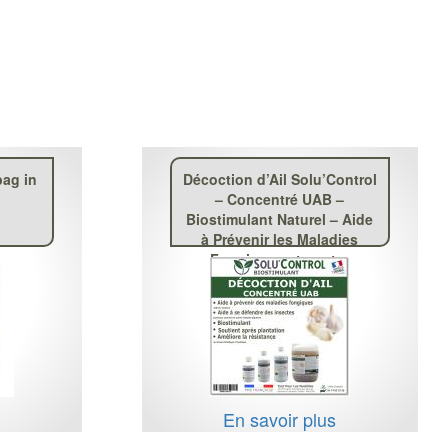
bag in
Décoction d’Ail Solu’Control
– Concentré UAB –
Biostimulant Naturel – Aide
à Prévenir les Maladies
Fongiques et contre
Insectes Piqueurs
s
En savoir plus