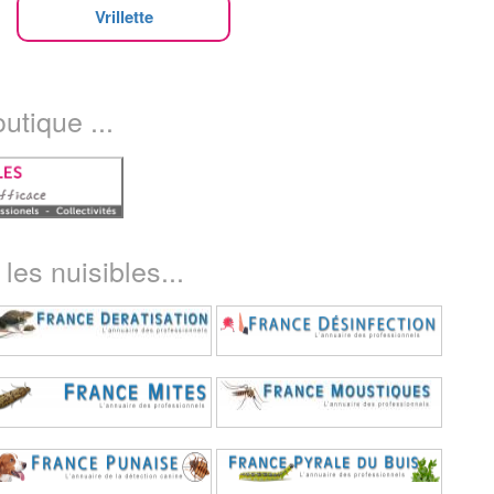
Vrillette
utique ...
les nuisibles...