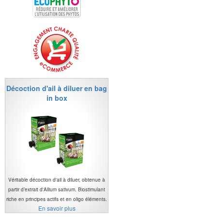
Décoction d'ail à diluer en bag
in box
Véritable décoction d'ail à diluer, obtenue à
partir d’extrait d'Allium sativum. Biostimulant
riche en principes actifs et en oligo éléments.
En savoir plus