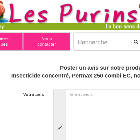
utres
Nous
+
ques
contacter
Poster un avis sur notre produ
Insecticide concentré, Permax 250 combi EC, no
Votre avis