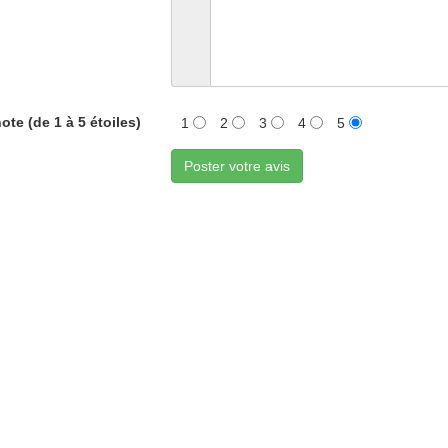
ote (de 1 à 5 étoiles)
1
2
3
4
5
Poster votre avis