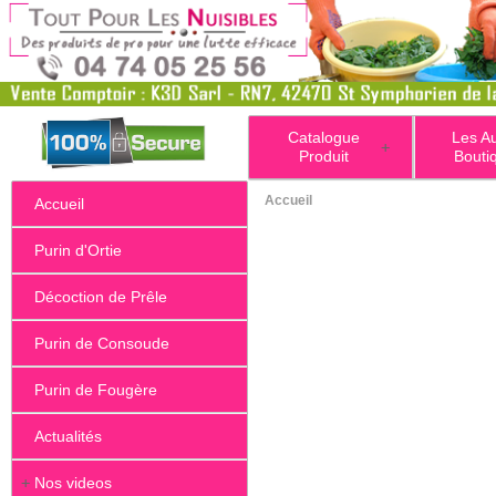
Catalogue
Les A
+
Produit
Bouti
Accueil
Accueil
Purin d'Ortie
Décoction de Prêle
Purin de Consoude
Purin de Fougère
Actualités
+
Nos videos