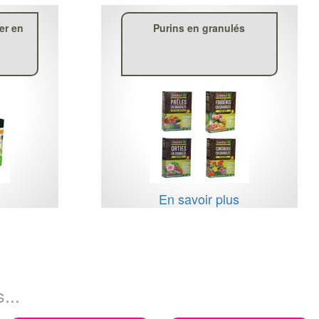
uer en
Purins en granulés
s
En savoir plus
...