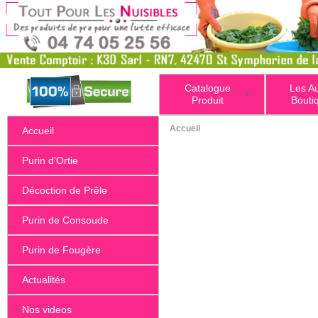
Catalogue
Les A
+
Produit
Bouti
Accueil
Accueil
Purin d'Ortie
Décoction de Prêle
Purin de Consoude
Purin de Fougère
Actualités
+
Nos videos