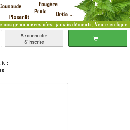
Se connecter
S'inscrire
it :
es