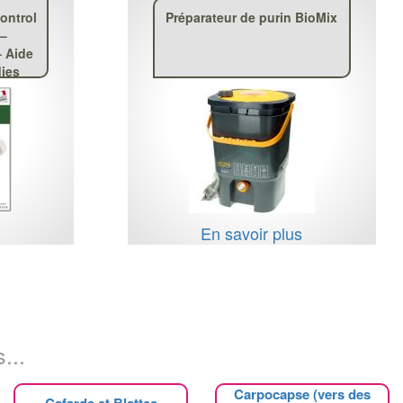
ontrol
Préparateur de purin BioMix
 –
– Aide
dies
re
s
s
En savoir plus
...
Carpocapse (vers des
Cafards et Blattes