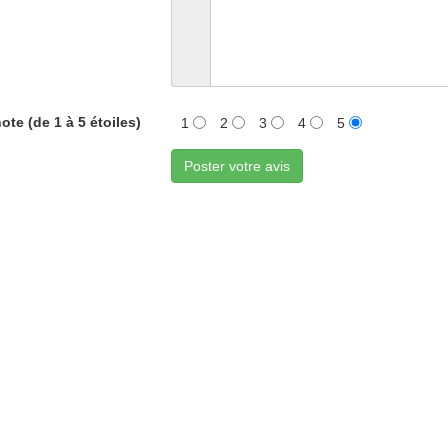
ote (de 1 à 5 étoiles)
1
2
3
4
5
Poster votre avis