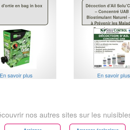
 d'ortie en bag in box
Décoction d’Ail Solu’C
– Concentré UAB
Biostimulant Naturel 
à Prévenir les Mala
Fongiques et cont
Insectes Piqueur
En savoir plus
En savoir plu
couvrir nos autres sites sur les nuisibles
Araignee
Arrosage écologique