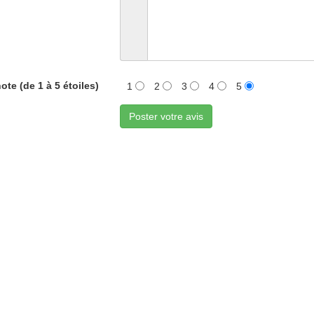
ote (de 1 à 5 étoiles)
1
2
3
4
5
Poster votre avis