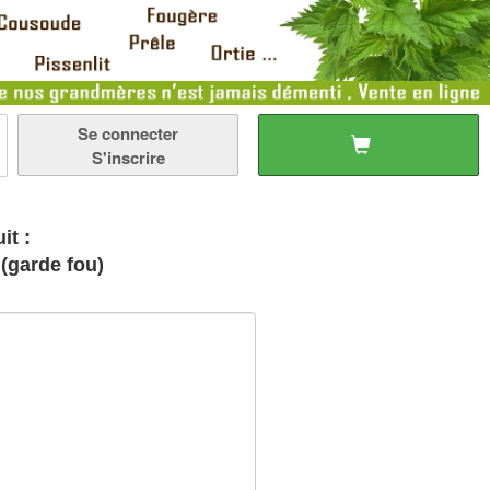
Se connecter
S'inscrire
it :
(garde fou)