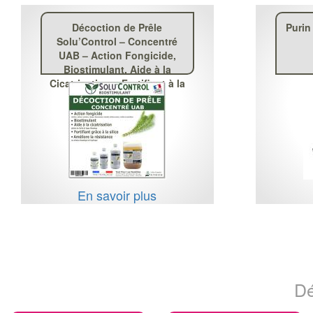
Décoction de Prêle
Purin
Solu’Control – Concentré
UAB – Action Fongicide,
Biostimulant, Aide à la
Cicatrisation – Fortifiant à la
Silice
En savoir plus
Dé