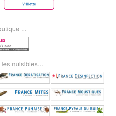
Vrillette
utique ...
les nuisibles...