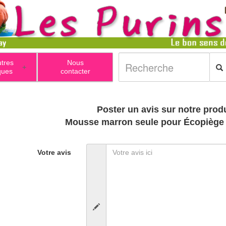
utres
Nous
+
ques
contacter
Poster un avis sur notre produ
Mousse marron seule pour Écopiège 
Votre avis