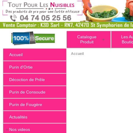
Catalogue
Les A
+
Produit
Bouti
Accueil
Accueil
Purin d'Ortie
Décoction de Prêle
Purin de Consoude
Purin de Fougère
Actualités
+
Nos videos