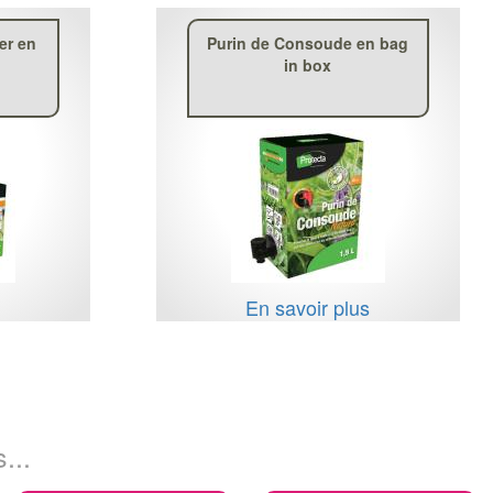
uer en
Purin de Consoude en bag
in box
s
En savoir plus
...